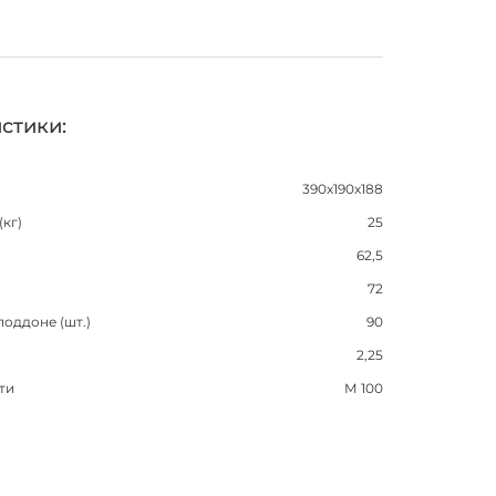
стики:
390x190x188
(кг)
25
62,5
72
поддоне (шт.)
90
2,25
ти
М 100