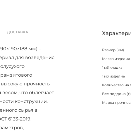
ДОСТАВКА
Характери
0×190×188 мм) –
Размер (мм)
ериал для возведения
Масса изделия 
олусухого
1 м3 кладка
ерамзитового
1 м3 изделие
т высокую прочность
Количество на 
 весом, что облегчает
Вес поддона (т)
ности конструкции.
Марка прочнос
енного сырья в
Т 6133-2019,
раметров,