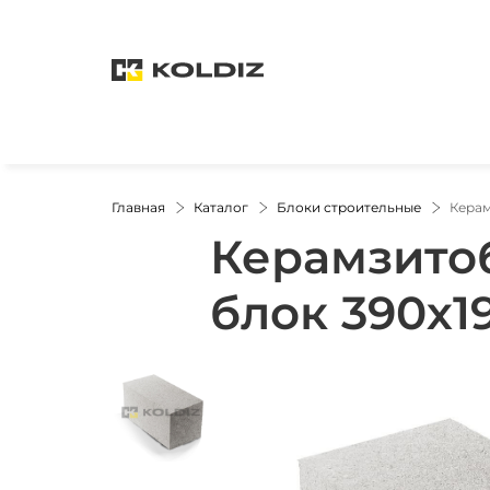
Главная
Каталог
Блоки строительные
Керам
Керамзито
блок 390х1