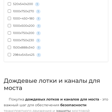
520х540х200
1
1000x750x270
1
1000×450×180
1
1000х500х200
1
1000х750х200
1
1000х750х230
1
1500х888х340
1
2984х545х425
1
Дождевые лотки и каналы для
моста
Покупка
дождевых лотков и каналов для моста
- это
важный шаг для обеспечения
безопасности
транспортного движения и
защиты
мостовой