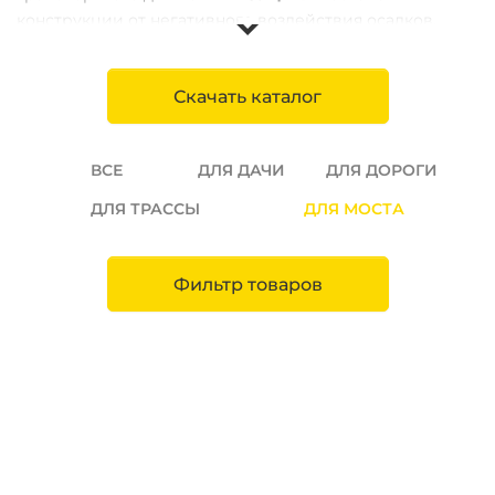
конструкции от негативного воздействия осадков.
Компания Колдиз предлагает
надежные и прочные
вибропрессованные изделия, специально
Скачать каталог
разработанные для эффективного сбора и отвода
дождевой воды с мостовых покрытий. Приобретая
дождевые лотки и каналы у производителя, вы можете
ВСЕ
ДЛЯ ДАЧИ
ДЛЯ ДОРОГИ
быть уверены в их
высоком качестве и долговечности
,
что обеспечит безопасность транспортного движения
ДЛЯ ТРАССЫ
ДЛЯ МОСТА
и продлит срок эксплуатации моста. Купите дождевые
лотки и каналы для моста от Колдиз по выгодной цене
и обеспечьте надежную защиту мостовой конструкции
Фильтр товаров
от влияния осадков.